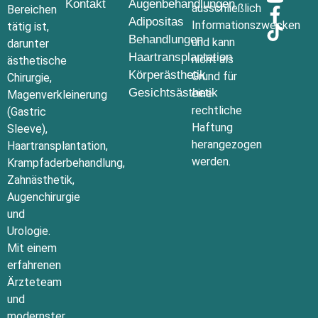
Kontakt
Augenbehandlungen
ausschließlich
Bereichen
Adipositas
Informationszwecken
tätig ist,
Behandlungen
und kann
darunter
Haartransplantation
nicht als
ästhetische
Körperästhetik
Grund für
Chirurgie,
Gesichtsästhetik
eine
Magenverkleinerung
rechtliche
(Gastric
Haftung
Sleeve),
herangezogen
Haartransplantation,
werden.
Krampfaderbehandlung,
Zahnästhetik,
Augenchirurgie
und
Urologie.
Mit einem
erfahrenen
Ärzteteam
und
modernster