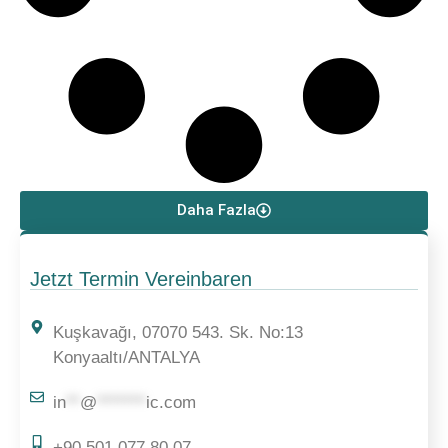
Daha Fazla
Jetzt Termin Vereinbaren
Kuşkavağı, 07070 543. Sk. No:13
Konyaaltı/ANTALYA
in
**
@
*******
ic.com
+90 501 077 80 07