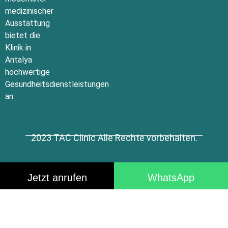
medizinischer
Ausstattung
bietet die
Klinik in
Antalya
hochwertige
Gesundheitsdienstleistungen
an.
2023 TAC Clinic Alle Rechte vorbehalten.
Jetzt anrufen
WhatsApp