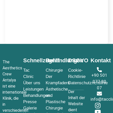
Schnellzugriff
Behandlungen
DSGVO
Kontakt
The
Aesthetics
Tac
Chirurgie
Cookie-
Crew
+90 501
Clinic
Der
Richtlinie
Antalya
077 80
Über uns
Krampfadern
Datenschutzrichtlinie
ist eine
07
Leistungen
Ästhetische
Der
internationale
Behandlungen
und
Inhalt der
Klinik, die
info@taccl
Presse
Plastische
Website
in
Galerie
Chirurgie
dient
verschiedenen