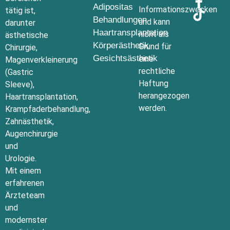
Adipositas
Informationszwecken
tätig ist,
Behandlungen
und kann
darunter
Haartransplantation
nicht als
ästhetische
Körperästhetik
Grund für
Chirurgie,
Gesichtsästhetik
eine
Magenverkleinerung
rechtliche
(Gastric
Haftung
Sleeve),
herangezogen
Haartransplantation,
werden.
Krampfaderbehandlung,
Zahnästhetik,
Augenchirurgie
und
Urologie.
Mit einem
erfahrenen
Ärzteteam
und
modernster