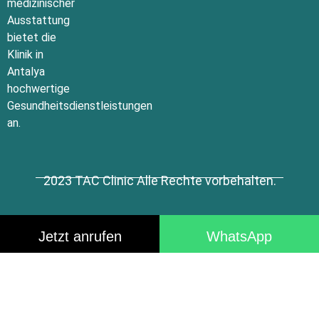
medizinischer
Ausstattung
bietet die
Klinik in
Antalya
hochwertige
Gesundheitsdienstleistungen
an.
2023 TAC Clinic Alle Rechte vorbehalten.
Jetzt anrufen
WhatsApp