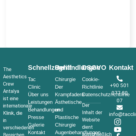
Schnellzugriff
Behandlungen
DSGVO
Kontakt
The
Aesthetics
Tac
Chirurgie
Cookie-
Crew
+90 501
Clinic
Der
Richtlinie
Antalya
077 80
Über uns
Krampfadern
Datenschutzrichtlinie
ist eine
07
Leistungen
Ästhetische
Der
internationale
Behandlungen
und
Inhalt der
Klinik, die
info@taccl
Presse
Plastische
Website
in
Galerie
Chirurgie
dient
verschiedenen
Kontakt
Augenbehandlungen
ausschließlich
Bereichen