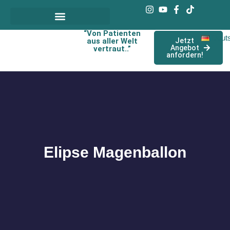
“Von Patienten
Deut
aus aller Welt
Jetzt
Angebot
vertraut..”
anfordern!
Elipse Magenballon