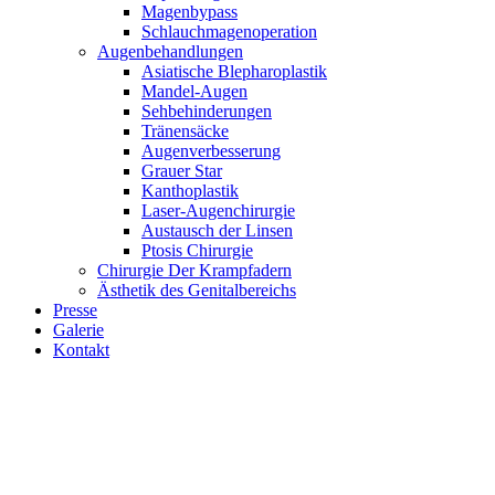
Magenbypass
Schlauchmagenoperation
Augenbehandlungen
Asiatische Blepharoplastik
Mandel-Augen
Sehbehinderungen
Tränensäcke
Augenverbesserung
Grauer Star
Kanthoplastik
Laser-Augenchirurgie
Austausch der Linsen
Ptosis Chirurgie
Chirurgie Der Krampfadern
Ästhetik des Genitalbereichs
Presse
Galerie
Kontakt