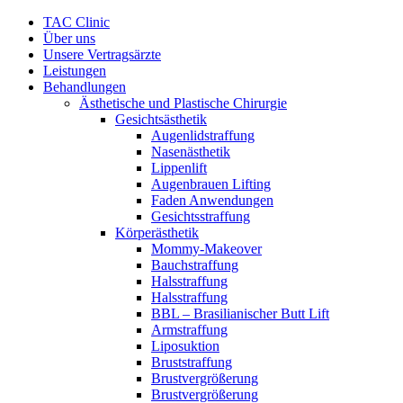
Zum
TAC Clinic
Inhalt
Über uns
springen
Unsere Vertragsärzte
Leistungen
Behandlungen
Ästhetische und Plastische Chirurgie
Gesichtsästhetik
Augenlidstraffung
Nasenästhetik
Lippenlift
Augenbrauen Lifting
Faden Anwendungen
Gesichtsstraffung
Körperästhetik
Mommy-Makeover
Bauchstraffung
Halsstraffung
Halsstraffung
BBL – Brasilianischer Butt Lift
Armstraffung
Liposuktion
Bruststraffung
Brustvergrößerung
Brustvergrößerung