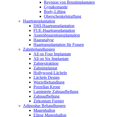
Revision von Brustimplantaten
Gynäkomastie
Body-Lifting
Oberschenkelstraffung
Haartransplantation
DHI-Haartransplantation
FUE-Haartransplantation
Augenbrauentransplantation
Haaranalyse
Haartransplantation für Frauen
Zahnbehandlungen
All on Four Implantate
All on Six Implantate
Zahnextraktion
Zahnimplantat
Hollywood-Lächeln
Lächeln Design
Wurzelbehandlung
Porzellan Krone
Laminierte Zahnaufhellung
Zahnaufhellung
Zirkonium Furnier
Adipositas Behandlungen
Magenballon
Elipse Magenballon