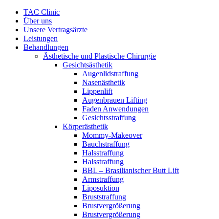
Zum
TAC Clinic
Inhalt
Über uns
springen
Unsere Vertragsärzte
Leistungen
Behandlungen
Ästhetische und Plastische Chirurgie
Gesichtsästhetik
Augenlidstraffung
Nasenästhetik
Lippenlift
Augenbrauen Lifting
Faden Anwendungen
Gesichtsstraffung
Körperästhetik
Mommy-Makeover
Bauchstraffung
Halsstraffung
Halsstraffung
BBL – Brasilianischer Butt Lift
Armstraffung
Liposuktion
Bruststraffung
Brustvergrößerung
Brustvergrößerung