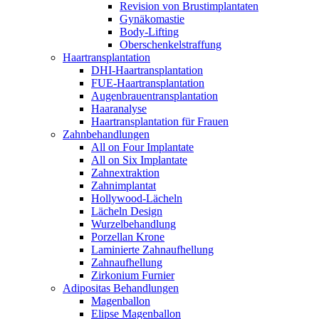
Revision von Brustimplantaten
Gynäkomastie
Body-Lifting
Oberschenkelstraffung
Haartransplantation
DHI-Haartransplantation
FUE-Haartransplantation
Augenbrauentransplantation
Haaranalyse
Haartransplantation für Frauen
Zahnbehandlungen
All on Four Implantate
All on Six Implantate
Zahnextraktion
Zahnimplantat
Hollywood-Lächeln
Lächeln Design
Wurzelbehandlung
Porzellan Krone
Laminierte Zahnaufhellung
Zahnaufhellung
Zirkonium Furnier
Adipositas Behandlungen
Magenballon
Elipse Magenballon