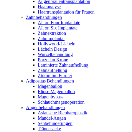
Augenbrauentransplantation
Haaranalyse
Haartransplantation für Frauen
Zahnbehandlungen
All on Four Implantate
All on Six Implantate
Zahnextraktion
Zahnimplantat
Hollywood-Lächeln
Lächeln Design
Wurzelbehandlung
Porzellan Krone
Laminierte Zahnaufhellung
Zahnaufhellung
Zirkonium Furnier
Adipositas Behandlungen
Magenballon
Elipse Magenballon
Magenbypass
Schlauchmagenoperation
Augenbehandlungen
Asiatische Blepharoplastik
Mandel-Augen
Sehbehinderungen
Tränensäcke