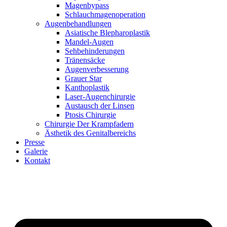
Magenbypass
Schlauchmagenoperation
Augenbehandlungen
Asiatische Blepharoplastik
Mandel-Augen
Sehbehinderungen
Tränensäcke
Augenverbesserung
Grauer Star
Kanthoplastik
Laser-Augenchirurgie
Austausch der Linsen
Ptosis Chirurgie
Chirurgie Der Krampfadern
Ästhetik des Genitalbereichs
Presse
Galerie
Kontakt