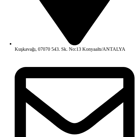
Kuşkavağı, 07070 543. Sk. No:13 Konyaaltı/ANTALYA