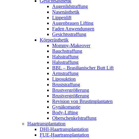
Gesichtsästhetik
Augenlidstraffung
Nasenästhetik
Lippenlift
Augenbrauen Lifting
Faden Anwendungen
Gesichtsstraffung
Körperästhetik
Mommy-Makeover
Bauchstraffung
Halsstraffung
Halsstraffung
BBL – Brasilianischer Butt Lift
Armstraffung
Liposuktion
Bruststraffung
Brustvergrößerung
Brustvergrößerung
Revision von Brustimplantaten
Gynäkomastie
Body-Lifting
Oberschenkelstraffung
Haartransplantation
DHI-Haartransplantation
FUE-Haartransplantation