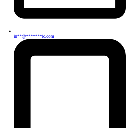
in
**
@
*******
ic.com