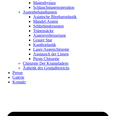
Magenbypass
Schlauchmagenoperation
Augenbehandlungen
Asiatische Blepharoplastik
Mandel-Augen
Sehbehinderungen
Tränensäcke
Augenverbesserung
Grauer Star
Kanthoplastik
Laser-Augenchirurgie
Austausch der Linsen
Ptosis Chirurgie
Chirurgie Der Krampfadern
Ästhetik des Genitalbereichs
Presse
Galerie
Kontakt