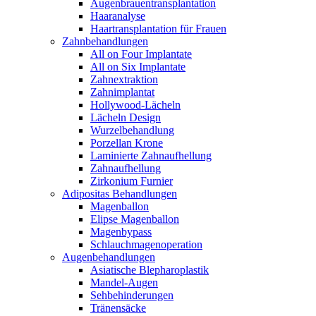
Augenbrauentransplantation
Haaranalyse
Haartransplantation für Frauen
Zahnbehandlungen
All on Four Implantate
All on Six Implantate
Zahnextraktion
Zahnimplantat
Hollywood-Lächeln
Lächeln Design
Wurzelbehandlung
Porzellan Krone
Laminierte Zahnaufhellung
Zahnaufhellung
Zirkonium Furnier
Adipositas Behandlungen
Magenballon
Elipse Magenballon
Magenbypass
Schlauchmagenoperation
Augenbehandlungen
Asiatische Blepharoplastik
Mandel-Augen
Sehbehinderungen
Tränensäcke