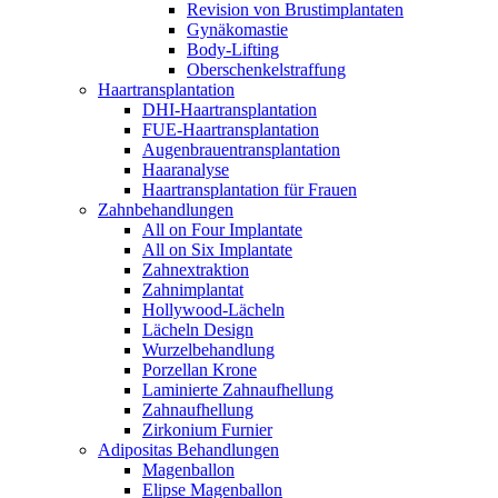
Revision von Brustimplantaten
Gynäkomastie
Body-Lifting
Oberschenkelstraffung
Haartransplantation
DHI-Haartransplantation
FUE-Haartransplantation
Augenbrauentransplantation
Haaranalyse
Haartransplantation für Frauen
Zahnbehandlungen
All on Four Implantate
All on Six Implantate
Zahnextraktion
Zahnimplantat
Hollywood-Lächeln
Lächeln Design
Wurzelbehandlung
Porzellan Krone
Laminierte Zahnaufhellung
Zahnaufhellung
Zirkonium Furnier
Adipositas Behandlungen
Magenballon
Elipse Magenballon