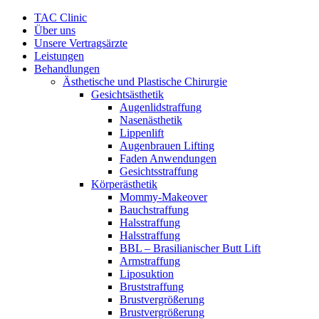
Zum
TAC Clinic
Inhalt
Über uns
springen
Unsere Vertragsärzte
Leistungen
Behandlungen
Ästhetische und Plastische Chirurgie
Gesichtsästhetik
Augenlidstraffung
Nasenästhetik
Lippenlift
Augenbrauen Lifting
Faden Anwendungen
Gesichtsstraffung
Körperästhetik
Mommy-Makeover
Bauchstraffung
Halsstraffung
Halsstraffung
BBL – Brasilianischer Butt Lift
Armstraffung
Liposuktion
Bruststraffung
Brustvergrößerung
Brustvergrößerung