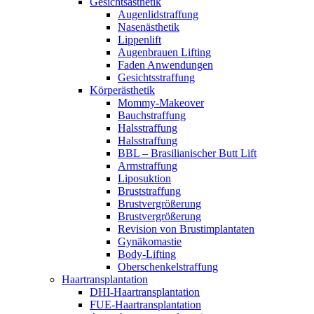
Gesichtsästhetik
Augenlidstraffung
Nasenästhetik
Lippenlift
Augenbrauen Lifting
Faden Anwendungen
Gesichtsstraffung
Körperästhetik
Mommy-Makeover
Bauchstraffung
Halsstraffung
Halsstraffung
BBL – Brasilianischer Butt Lift
Armstraffung
Liposuktion
Bruststraffung
Brustvergrößerung
Brustvergrößerung
Revision von Brustimplantaten
Gynäkomastie
Body-Lifting
Oberschenkelstraffung
Haartransplantation
DHI-Haartransplantation
FUE-Haartransplantation