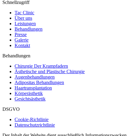
Schnellzugriff
Tac Clinic
Über uns
Leistungen
Behandlungen
Presse
Galerie
Kontakt
Behandlungen
Chirurgie Der Krampfadern
Ästhetische und Plastische Chirurgie
Augenbehandlungen
Adipositas Behandlungen
Haartransplantation
Körperästhetik
Gesichtsästhetik
DSGVO
Cookie-Richtlinie
Datenschutzrichtlinie
Der Inhalt der Website dient ausschließlich Informationszwecken