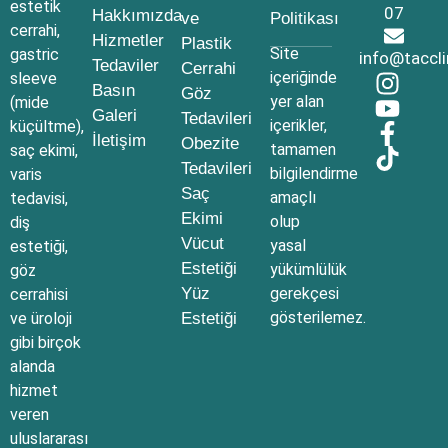
estetik
07
Hakkımızda
ve
Politikası
cerrahi,
Hizmetler
Plastik
Site
gastric
info@taccl
Tedaviler
Cerrahi
içeriğinde
sleeve
Basın
Göz
yer alan
(mide
Galeri
Tedavileri
içerikler,
küçültme),
İletişim
Obezite
tamamen
saç ekimi,
Tedavileri
bilgilendirme
varis
Saç
amaçlı
tedavisi,
Ekimi
olup
diş
Vücut
yasal
estetiği,
Estetiği
yükümlülük
göz
Yüz
gerekçesi
cerrahisi
gösterilemez.
ve üroloji
Estetiği
gibi birçok
alanda
hizmet
veren
uluslararası