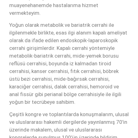
muayenehanemde hastalarıma hizmet
vermekteyim.
Yoğun olarak metabolik ve bariatrik cerrahi ile
ilgilenmekle birlikte, esas ilgi alanım kapalı ameliyat
olarak da ifade edilen endoskopik-laparoskopik
cerrahi girişimlerdir. Kapalı cerrahi yöntemiyle
metabolik-bariatrik cerrahi, mide-yemek borusu
reflüsü cerrahisi, boyunda iz kalmadan tiroid
cerrahisi, kanser cerrahisi, fıtık cerrahisi, böbrek
üstü bezi cerrahisi, mide-bağırsak cerrahisi,
karaciğer cerrahisi, dalak cerrahisi, hemoroid ve
anal fissür gibi perianal bölge cerrahisiyle ile ilgili
yoğun bir tecrübeye sahibim.
Çeşitli kongre ve toplantılarda konuşmalarım, ulusal
ve uluslararası hakemli dergilerde yayınlanmış 70’in
üzerinde makalem, ulusal ve uluslararası
kongrelerde sunulmuş 100’ün üzerinde bildirim