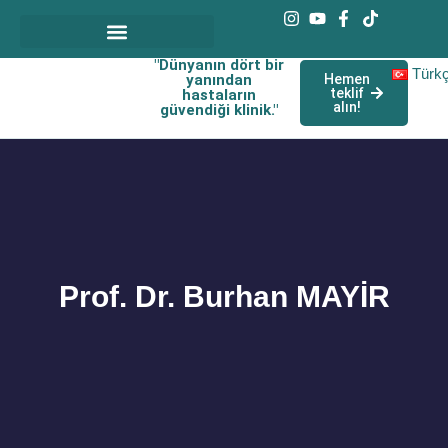
"Dünyanın dört bir
Türk
yanından
Hemen
teklif
hastaların
alın!
güvendiği klinik."
Prof. Dr. Burhan MAYİR