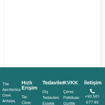
Hızlı
Tedaviler
KVKK
İletişim
The
Erişim
Aesthetics
Diş
Çerez
Crew
+90 501
Tac
Tedavileri
Politikası
Antalya,
077 80
Clinic
Estetik
Gizlilik