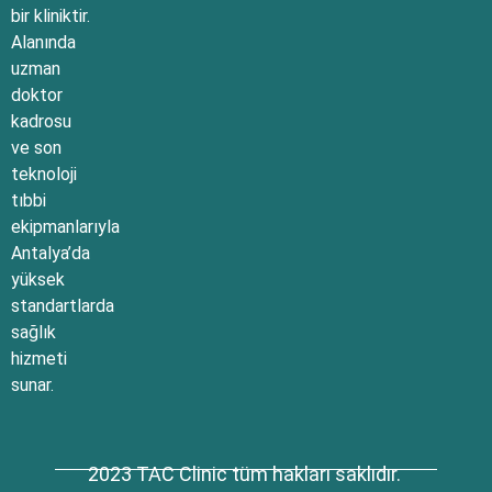
bir kliniktir.
Alanında
uzman
doktor
kadrosu
ve son
teknoloji
tıbbi
ekipmanlarıyla
Antalya’da
yüksek
standartlarda
sağlık
hizmeti
sunar.
2023 TAC Clinic tüm hakları saklıdır.