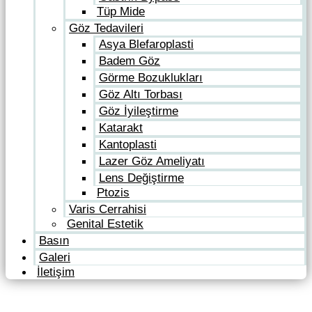
Tüp Mide
Göz Tedavileri
Asya Blefaroplasti
Badem Göz
Görme Bozuklukları
Göz Altı Torbası
Göz İyileştirme
Katarakt
Kantoplasti
Lazer Göz Ameliyatı
Lens Değiştirme
Ptozis
Varis Cerrahisi
Genital Estetik
Basın
Galeri
İletişim