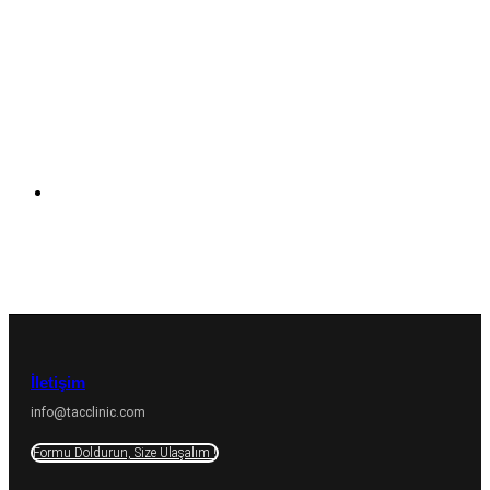
2023 TAC Clinic tüm hakları saklıdır.
İletişim
info@tacclinic.com
Formu Doldurun, Size Ulaşalım !