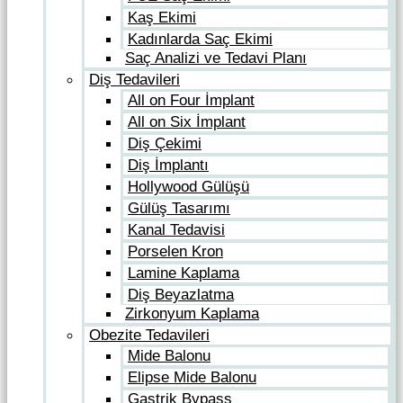
Kaş Ekimi
Kadınlarda Saç Ekimi
Saç Analizi ve Tedavi Planı
Diş Tedavileri
All on Four İmplant
All on Six İmplant
Diş Çekimi
Diş İmplantı
Hollywood Gülüşü
Gülüş Tasarımı
Kanal Tedavisi
Porselen Kron
Lamine Kaplama
Diş Beyazlatma
Zirkonyum Kaplama
Obezite Tedavileri
Mide Balonu
Elipse Mide Balonu
Gastrik Bypass