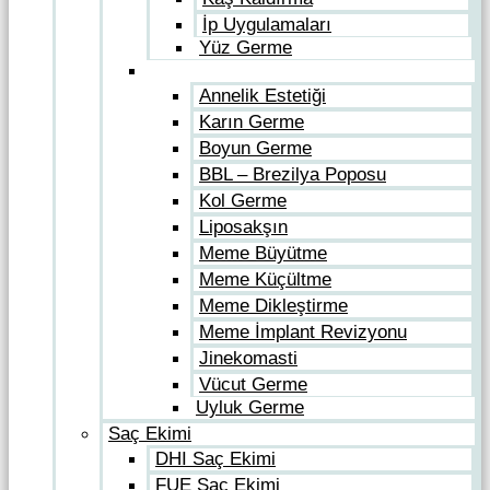
İp Uygulamaları
Yüz Germe
Vücut Estetiği
Annelik Estetiği
Karın Germe
Boyun Germe
BBL – Brezilya Poposu
Kol Germe
Liposakşın
Meme Büyütme
Meme Küçültme
Meme Dikleştirme
Meme İmplant Revizyonu
Jinekomasti
Vücut Germe
Uyluk Germe
Saç Ekimi
DHI Saç Ekimi
FUE Saç Ekimi