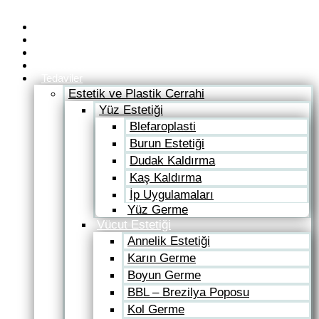
İçeriğe
atla
TAC Clinic
Hakkımızda
Anlaşmalı Doktorlarımız
Hizmetler
Tedaviler
Estetik ve Plastik Cerrahi
Yüz Estetiği
Blefaroplasti
Burun Estetiği
Dudak Kaldırma
Kaş Kaldırma
İp Uygulamaları
Yüz Germe
Vücut Estetiği
Annelik Estetiği
Karın Germe
Boyun Germe
BBL – Brezilya Poposu
Kol Germe