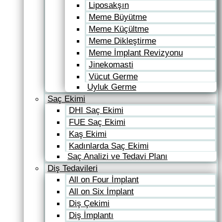
Liposakşın
Meme Büyütme
Meme Küçültme
Meme Dikleştirme
Meme İmplant Revizyonu
Jinekomasti
Vücut Germe
Uyluk Germe
Saç Ekimi
DHI Saç Ekimi
FUE Saç Ekimi
Kaş Ekimi
Kadınlarda Saç Ekimi
Saç Analizi ve Tedavi Planı
Diş Tedavileri
All on Four İmplant
All on Six İmplant
Diş Çekimi
Diş İmplantı