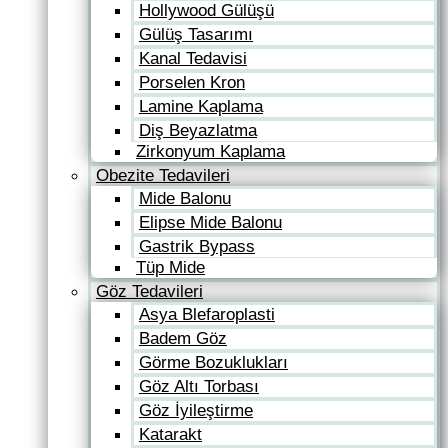
Hollywood Gülüşü
Gülüş Tasarımı
Kanal Tedavisi
Porselen Kron
Lamine Kaplama
Diş Beyazlatma
Zirkonyum Kaplama
Obezite Tedavileri
Mide Balonu
Elipse Mide Balonu
Gastrik Bypass
Tüp Mide
Göz Tedavileri
Asya Blefaroplasti
Badem Göz
Görme Bozuklukları
Göz Altı Torbası
Göz İyileştirme
Katarakt