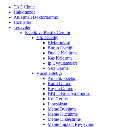
İçeriğe
TAC Clinic
atla
Hakkımızda
Anlaşmalı Doktorlarımız
Hizmetler
Tedaviler
Estetik ve Plastik Cerrahi
Yüz Estetiği
Blefaroplasti
Burun Estetiği
Dudak Kaldırma
Kaş Kaldırma
İp Uygulamaları
Yüz Germe
Vücut Estetiği
Annelik Estetiği
Karın Germe
Boyun Germe
BBL – Brezilya Poposu
Kol Germe
Liposakşın
Meme Büyütme
Meme Küçültme
Meme Dikleştirme
Meme İmplant Revizyonu