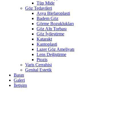
Tüp Mide
Göz Tedavileri
Asya Blefaroplasti
Badem Göz
Görme Bozuklukları
Göz Altı Torbası
Göz İyileştirme
Katarakt
Kantoplasti
Lazer Göz Ameliyatı
Lens Değiştirme
Ptozis
Varis Cerrahisi
Genital Estetik
Basın
Galeri
İletişim