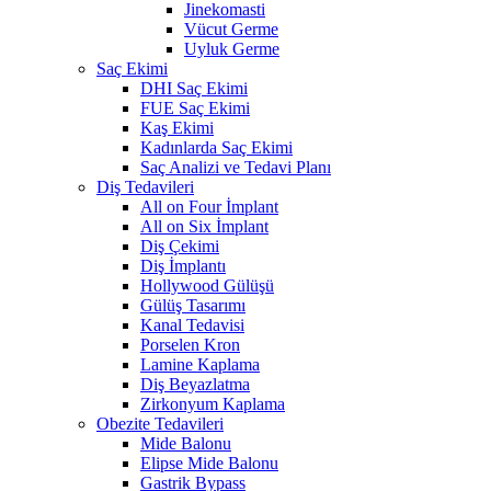
Jinekomasti
Vücut Germe
Uyluk Germe
Saç Ekimi
DHI Saç Ekimi
FUE Saç Ekimi
Kaş Ekimi
Kadınlarda Saç Ekimi
Saç Analizi ve Tedavi Planı
Diş Tedavileri
All on Four İmplant
All on Six İmplant
Diş Çekimi
Diş İmplantı
Hollywood Gülüşü
Gülüş Tasarımı
Kanal Tedavisi
Porselen Kron
Lamine Kaplama
Diş Beyazlatma
Zirkonyum Kaplama
Obezite Tedavileri
Mide Balonu
Elipse Mide Balonu
Gastrik Bypass