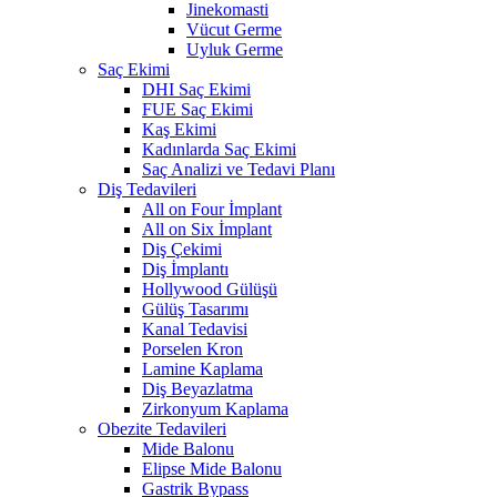
Jinekomasti
Vücut Germe
Uyluk Germe
Saç Ekimi
DHI Saç Ekimi
FUE Saç Ekimi
Kaş Ekimi
Kadınlarda Saç Ekimi
Saç Analizi ve Tedavi Planı
Diş Tedavileri
All on Four İmplant
All on Six İmplant
Diş Çekimi
Diş İmplantı
Hollywood Gülüşü
Gülüş Tasarımı
Kanal Tedavisi
Porselen Kron
Lamine Kaplama
Diş Beyazlatma
Zirkonyum Kaplama
Obezite Tedavileri
Mide Balonu
Elipse Mide Balonu
Gastrik Bypass