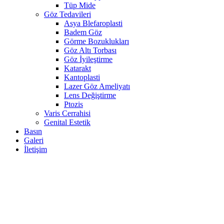
Tüp Mide
Göz Tedavileri
Asya Blefaroplasti
Badem Göz
Görme Bozuklukları
Göz Altı Torbası
Göz İyileştirme
Katarakt
Kantoplasti
Lazer Göz Ameliyatı
Lens Değiştirme
Ptozis
Varis Cerrahisi
Genital Estetik
Basın
Galeri
İletişim