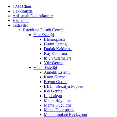
İçeriğe
TAC Clinic
atla
Hakkımızda
Anlaşmalı Doktorlarımız
Hizmetler
Tedaviler
Estetik ve Plastik Cerrahi
Yüz Estetiği
Blefaroplasti
Burun Estetiği
Dudak Kaldırma
Kaş Kaldırma
İp Uygulamaları
Yüz Germe
Vücut Estetiği
Annelik Estetiği
Karın Germe
Boyun Germe
BBL – Brezilya Poposu
Kol Germe
Liposakşın
Meme Büyütme
Meme Küçültme
Meme Dikleştirme
Meme İmplant Revizyonu