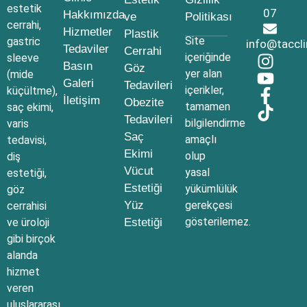
estetik
07
Hakkımızda
ve
Politikası
cerrahi,
Hizmetler
Plastik
Site
gastric
info@taccl
Tedaviler
Cerrahi
içeriğinde
sleeve
Basın
Göz
yer alan
(mide
Galeri
Tedavileri
içerikler,
küçültme),
İletişim
Obezite
tamamen
saç ekimi,
Tedavileri
bilgilendirme
varis
Saç
amaçlı
tedavisi,
Ekimi
olup
diş
Vücut
yasal
estetiği,
Estetiği
yükümlülük
göz
Yüz
gerekçesi
cerrahisi
gösterilemez.
ve üroloji
Estetiği
gibi birçok
alanda
hizmet
veren
uluslararası