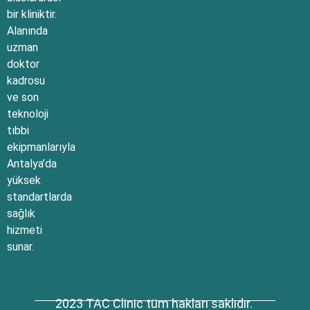
bir kliniktir.
Alanında
uzman
doktor
kadrosu
ve son
teknoloji
tıbbi
ekipmanlarıyla
Antalya’da
yüksek
standartlarda
sağlık
hizmeti
sunar.
2023 TAC Clinic tüm hakları saklıdır.