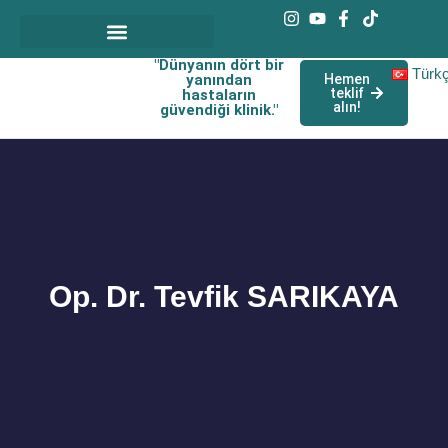
"Dünyanın dört bir
Türk
yanından
Hemen
teklif
hastaların
alın!
güvendiği klinik."
Op. Dr. Tevfik SARIKAYA