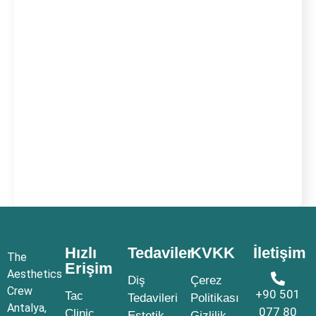
Hızlı
Tedaviler
KVKK
İletişim
The
Erişim
Aesthetics
Diş
Çerez
Crew
+90 501
Tac
Tedavileri
Politikası
Antalya,
077 80
Clinic
Estetik
Gizlilik