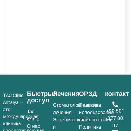
Быстрый
Лечения
ОРЗД
контакт
TAC Clinic
доступ
Antalya —
Стоматологические
Политика
это
+90 501
Tac
лечения
использования
международная
077 80
Clinic
Эстетическая
файлов cookie
клиника,
07
О нас
и
Политика
предоставляющая