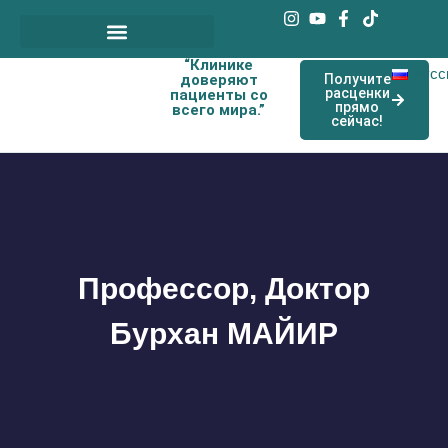
“Клинике
Наши договорные врачи
Русс
доверяют
Получите
расценки
пациенты со
прямо
всего мира.”
сейчас!
Профессор, Доктор
Бурхан МАЙИР