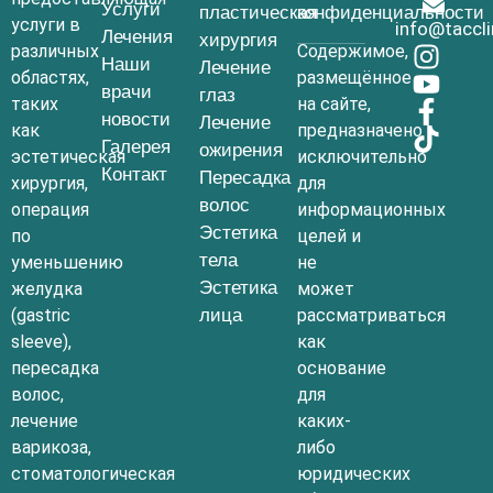
Услуги
пластическая
конфиденциальности
услуги в
info@taccl
Лечения
хирургия
различных
Содержимое,
Наши
Лечение
областях,
размещённое
врачи
глаз
таких
на сайте,
новости
Лечение
как
предназначено
Галерея
ожирения
эстетическая
исключительно
Контакт
Пересадка
хирургия,
для
волос
операция
информационных
Эстетика
по
целей и
тела
уменьшению
не
Эстетика
желудка
может
(gastric
лица
рассматриваться
sleeve),
как
пересадка
основание
волос,
для
лечение
каких-
варикоза,
либо
стоматологическая
юридических