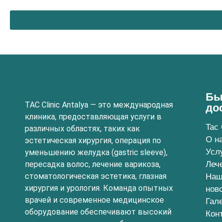
Бы
TAC Clinic Antalya — это международная
до
клиника, предоставляющая услуги в
Tac 
различных областях, таких как
О н
эстетическая хирургия, операция по
Усл
уменьшению желудка (gastric sleeve),
пересадка волос, лечение варикоза,
Леч
стоматологическая эстетика, глазная
Наш
хирургия и урология. Команда опытных
нов
врачей и современное медицинское
Гал
оборудование обеспечивают высокий
Кон