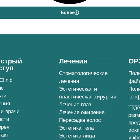
Более
стрый
Лечения
ОР
ступ
Стоматологические
Поли
Clinic
лечения
файл
ас
Эстетическая и
Пол
уги
пластическая хирургия
кон
ения
Лечение глаз
Сод
и врачи
Лечение ожирения
разм
ости
Пересадка волос
пред
ерея
Эстетика тела
искл
такт
Эстетика лица
инфо