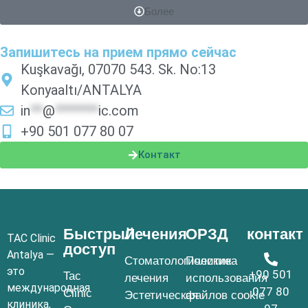
Более
Запишитесь на прием прямо сейчас
Kuşkavağı, 07070 543. Sk. No:13
Konyaaltı/ANTALYA
in
**
@
*******
ic.com
+90 501 077 80 07
Контакт
Быстрый
Лечения
ОРЗД
контакт
TAC Clinic
доступ
Antalya —
Стоматологические
Политика
это
+90 501
Tac
лечения
использования
международная
077 80
Clinic
Эстетическая
файлов cookie
клиника,