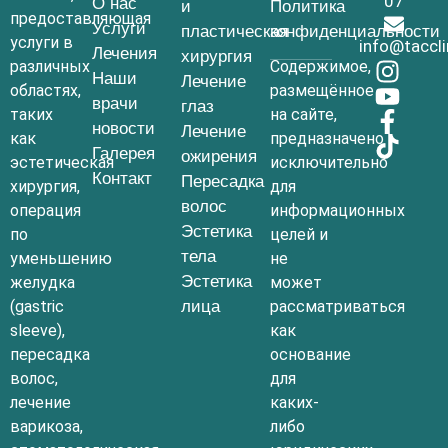
07
О нас
и
Политика
предоставляющая
Услуги
пластическая
конфиденциальности
услуги в
info@taccl
Лечения
хирургия
различных
Содержимое,
Наши
Лечение
областях,
размещённое
врачи
глаз
таких
на сайте,
новости
Лечение
как
предназначено
Галерея
ожирения
эстетическая
исключительно
Контакт
Пересадка
хирургия,
для
волос
операция
информационных
Эстетика
по
целей и
тела
уменьшению
не
Эстетика
желудка
может
(gastric
лица
рассматриваться
sleeve),
как
пересадка
основание
волос,
для
лечение
каких-
варикоза,
либо