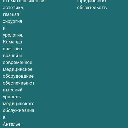
стоматологическая
юридических
эстетика,
обязательств.
глазная
хирургия
и
урология.
Команда
опытных
врачей и
современное
медицинское
оборудование
обеспечивают
высокий
уровень
медицинского
обслуживания
в
Анталье.