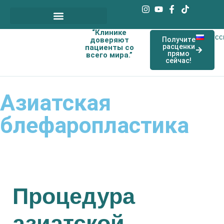
“Клинике
Наши договорные врачи
Русс
доверяют
Получите
расценки
пациенты со
прямо
всего мира.”
сейчас!
Азиатская
блефаропластика
Процедура
азиатской