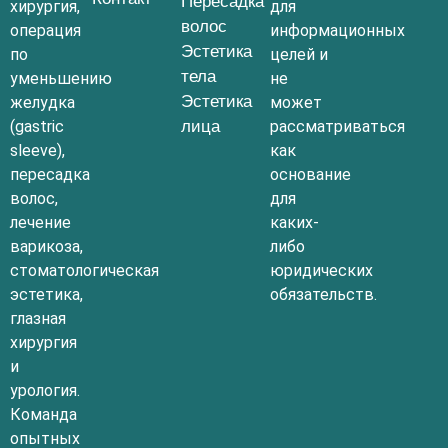
Пересадка
хирургия,
для
волос
операция
информационных
Эстетика
по
целей и
тела
уменьшению
не
Эстетика
желудка
может
(gastric
лица
рассматриваться
sleeve),
как
пересадка
основание
волос,
для
лечение
каких-
варикоза,
либо
стоматологическая
юридических
эстетика,
обязательств.
глазная
хирургия
и
урология.
Команда
опытных