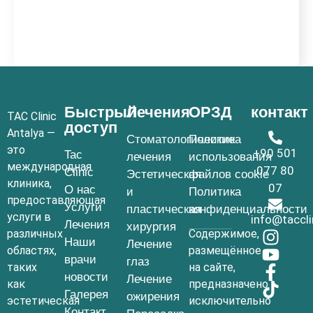
Быстрый
Лечения
ОРЗД
контакт
TAC Clinic
доступ
Antalya —
Стоматологические
Политика
это
+90 501
Tac
лечения
использования
международная
077 80
Clinic
Эстетическая
файлов cookie
клиника,
07
О нас
и
Политика
предоставляющая
Услуги
пластическая
конфиденциальности
услуги в
info@taccl
Лечения
хирургия
различных
Содержимое,
Наши
Лечение
областях,
размещённое
врачи
глаз
таких
на сайте,
новости
Лечение
как
предназначено
Галерея
ожирения
эстетическая
исключительно
Контакт