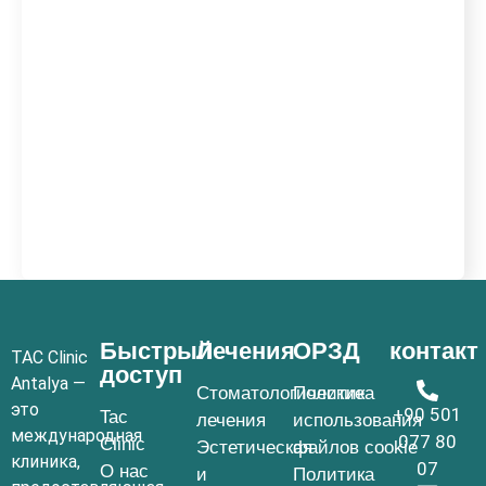
Быстрый
Лечения
ОРЗД
контакт
TAC Clinic
доступ
Antalya —
Стоматологические
Политика
это
+90 501
Tac
лечения
использования
международная
077 80
Clinic
Эстетическая
файлов cookie
клиника,
07
О нас
и
Политика