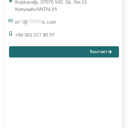
Kuşkavağı, 07070 543. Sk. No:13
Konyaaltı/ANTALYA
in
**
@
*******
ic.com
+90 501 077 80 07
Контакт