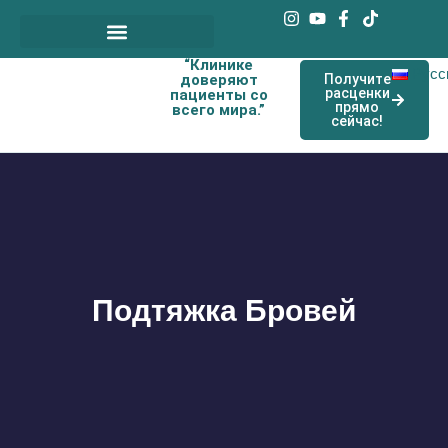
“Клинике
Наши договорные врачи
Русс
доверяют
Получите
расценки
пациенты со
прямо
всего мира.”
сейчас!
Подтяжка Бровей