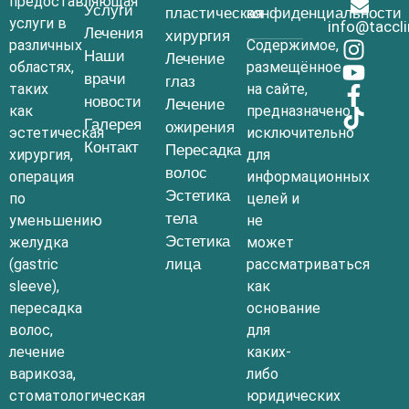
предоставляющая
Услуги
пластическая
конфиденциальности
услуги в
info@taccl
Лечения
хирургия
различных
Содержимое,
Наши
Лечение
областях,
размещённое
врачи
глаз
таких
на сайте,
новости
Лечение
как
предназначено
Галерея
ожирения
эстетическая
исключительно
Контакт
Пересадка
хирургия,
для
волос
операция
информационных
Эстетика
по
целей и
тела
уменьшению
не
Эстетика
желудка
может
(gastric
лица
рассматриваться
sleeve),
как
пересадка
основание
волос,
для
лечение
каких-
варикоза,
либо
стоматологическая
юридических