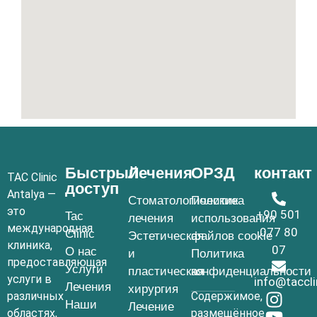
Быстрый
Лечения
ОРЗД
контакт
TAC Clinic
доступ
Antalya —
Стоматологические
Политика
это
+90 501
Tac
лечения
использования
международная
077 80
Clinic
Эстетическая
файлов cookie
клиника,
07
О нас
и
Политика
предоставляющая
Услуги
пластическая
конфиденциальности
услуги в
info@taccl
Лечения
хирургия
различных
Содержимое,
Наши
Лечение
областях,
размещённое