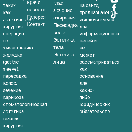
врачи
глаз
таких
на сайте,
новости
Лечение
как
предназначено
Галерея
ожирения
эстетическая
исключительно
Контакт
Пересадка
хирургия,
для
волос
операция
информационных
Эстетика
по
целей и
тела
уменьшению
не
Эстетика
желудка
может
(gastric
лица
рассматриваться
sleeve),
как
пересадка
основание
волос,
для
лечение
каких-
варикоза,
либо
стоматологическая
юридических
эстетика,
обязательств.
глазная
хирургия