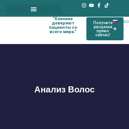
“Клинике
Наши договорные врачи
Русс
доверяют
Получите
расценки
пациенты со
прямо
всего мира.”
сейчас!
Анализ Волос