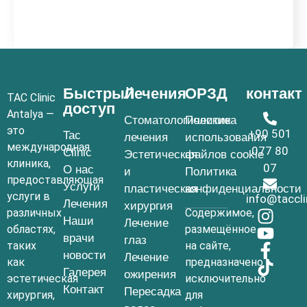
Быстрый
Лечения
ОРЗД
контакт
TAC Clinic
доступ
Antalya —
Стоматологические
Политика
это
+90 501
Tac
лечения
использования
международная
077 80
Clinic
Эстетическая
файлов cookie
клиника,
07
О нас
и
Политика
предоставляющая
Услуги
пластическая
конфиденциальности
услуги в
info@taccl
Лечения
хирургия
различных
Содержимое,
Наши
Лечение
областях,
размещённое
врачи
глаз
таких
на сайте,
новости
Лечение
как
предназначено
Галерея
ожирения
эстетическая
исключительно
Контакт
Пересадка
хирургия,
для